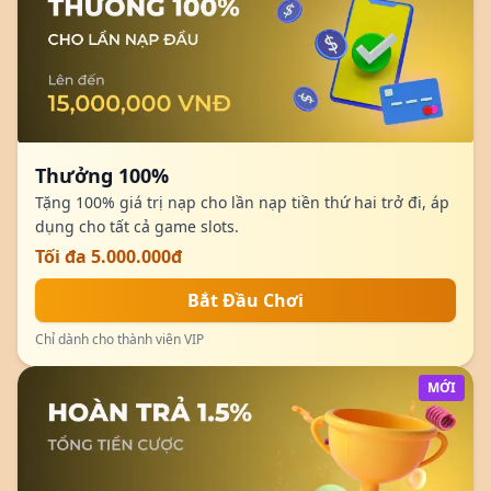
Thưởng 100%
Tặng 100% giá trị nạp cho lần nạp tiền thứ hai trở đi, áp
dụng cho tất cả game slots.
Tối đa 5.000.000đ
Bắt Đầu Chơi
Chỉ dành cho thành viên VIP
MỚI