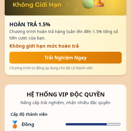
HOÀN TRẢ 1.5%
Chương trình hoàn trả hàng tuần lên đến 1.5% tổng số
tiền cược của bạn.
Không giới hạn mức hoàn trả
Trải Nghiệm Ngay
Chương trình tự động áp dụng cho tất cả thành viên
HỆ THỐNG VIP ĐỘC QUYỀN
Nâng cấp trải nghiệm, nhận nhiều đặc quyền
Cấp độ thành viên
🥉
Đồng