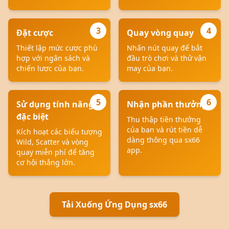
3
4
Đặt cược
Quay vòng quay
Thiết lập mức cược phù
Nhấn nút quay để bắt
hợp với ngân sách và
đầu trò chơi và thử vận
chiến lược của bạn.
may của bạn.
5
6
Sử dụng tính năng
Nhận phần thưởng
đặc biệt
Thu thập tiền thưởng
của bạn và rút tiền dễ
Kích hoạt các biểu tượng
dàng thông qua sx66
Wild, Scatter và vòng
app.
quay miễn phí để tăng
cơ hội thắng lớn.
Tải Xuống Ứng Dụng sx66