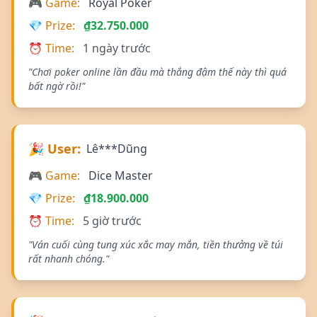
🎮 Game:
Royal Poker
💎 Prize:
₫32.750.000
⏰ Time:
1 ngày trước
"Chơi poker online lần đầu mà thắng đậm thế này thì quá
bất ngờ rồi!"
🎉 User:
Lê***Dũng
🎮 Game:
Dice Master
💎 Prize:
₫18.900.000
⏰ Time:
5 giờ trước
"Ván cuối cùng tung xúc xắc may mắn, tiền thưởng về túi
rất nhanh chóng."