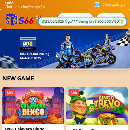
sx66
🌐
Chọn quốc gia
Chơi slots chuyên nghiệp
Đăng Nhập
Đăng Ký
NEW GAME
Mới
Mới
sx66 Calavera Bingo