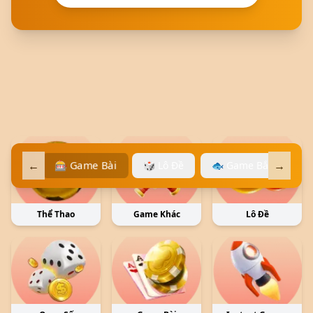
←
→
🎰 Game Bài
🎲 Lô Đề
🐟 Game Bắn Cá
Thể Thao
Game Khác
Lô Đề