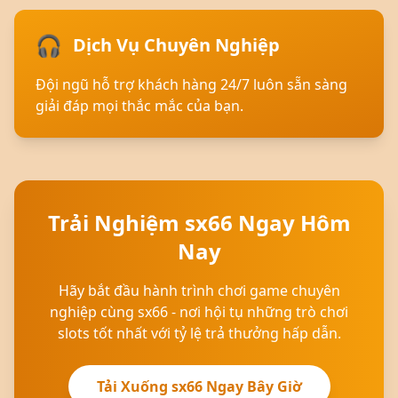
🎧
Dịch Vụ Chuyên Nghiệp
Đội ngũ hỗ trợ khách hàng 24/7 luôn sẵn sàng
giải đáp mọi thắc mắc của bạn.
Trải Nghiệm sx66 Ngay Hôm
Nay
Hãy bắt đầu hành trình chơi game chuyên
nghiệp cùng sx66 - nơi hội tụ những trò chơi
slots tốt nhất với tỷ lệ trả thưởng hấp dẫn.
Tải Xuống sx66 Ngay Bây Giờ