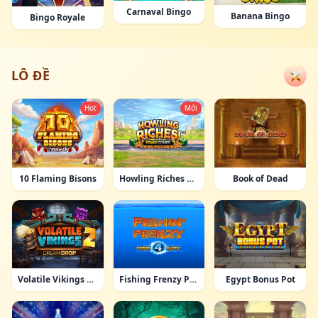
Carnaval Bingo
Banana Bingo
Bingo Royale
LÔ ĐỀ
Hot
Mới
10 Flaming Bisons
Howling Riches Power Combo
Book of Dead
Volatile Vikings 2 Dream Drop
Fishing Frenzy Power 4 Slots
Egypt Bonus Pot