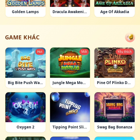
Golden Lamps
Dracula Awakening
Age Of Akkadia
GAME KHÁC
Hot
Mới
Yêu thích
Big Bite Push Ways
Jungle Mega Moolah
Pine Of Plinko Dream Drop
Oxygen 2
Tipping Point Slingo
Swag Bag Bonanza