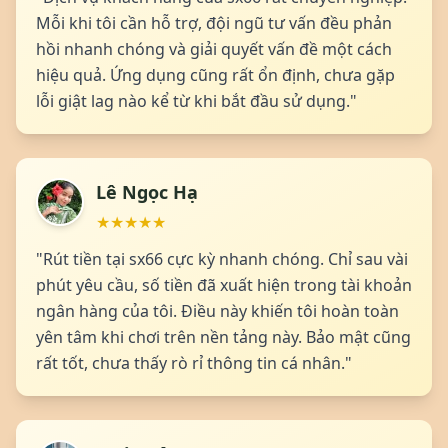
Mỗi khi tôi cần hỗ trợ, đội ngũ tư vấn đều phản
hồi nhanh chóng và giải quyết vấn đề một cách
hiệu quả. Ứng dụng cũng rất ổn định, chưa gặp
lỗi giật lag nào kể từ khi bắt đầu sử dụng."
Lê Ngọc Hạ
★
★
★
★
★
"Rút tiền tại sx66 cực kỳ nhanh chóng. Chỉ sau vài
phút yêu cầu, số tiền đã xuất hiện trong tài khoản
ngân hàng của tôi. Điều này khiến tôi hoàn toàn
yên tâm khi chơi trên nền tảng này. Bảo mật cũng
rất tốt, chưa thấy rò rỉ thông tin cá nhân."