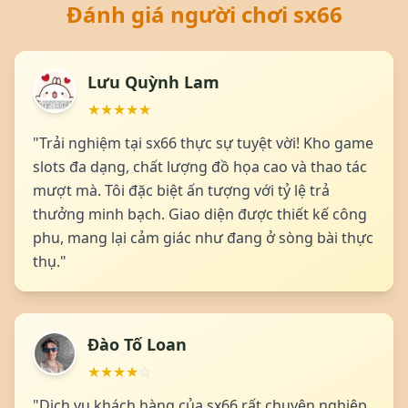
Đánh giá người chơi sx66
Lưu Quỳnh Lam
★
★
★
★
★
"Trải nghiệm tại sx66 thực sự tuyệt vời! Kho game
slots đa dạng, chất lượng đồ họa cao và thao tác
mượt mà. Tôi đặc biệt ấn tượng với tỷ lệ trả
thưởng minh bạch. Giao diện được thiết kế công
phu, mang lại cảm giác như đang ở sòng bài thực
thụ."
Đào Tố Loan
★
★
★
★
☆
"Dịch vụ khách hàng của sx66 rất chuyên nghiệp.