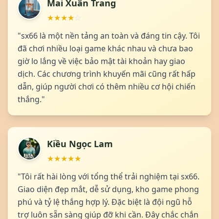
Mai Xuân Trang
★
★
★
★
☆
"sx66 là một nền tảng an toàn và đáng tin cậy. Tôi
đã chơi nhiều loại game khác nhau và chưa bao
giờ lo lắng về việc bảo mật tài khoản hay giao
dịch. Các chương trình khuyến mãi cũng rất hấp
dẫn, giúp người chơi có thêm nhiều cơ hội chiến
thắng."
Kiều Ngọc Lam
★
★
★
★
★
"Tôi rất hài lòng với tổng thể trải nghiệm tại sx66.
Giao diện đẹp mắt, dễ sử dụng, kho game phong
phú và tỷ lệ thắng hợp lý. Đặc biệt là đội ngũ hỗ
trợ luôn sẵn sàng giúp đỡ khi cần. Đây chắc chắn