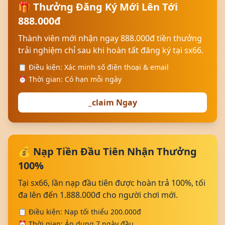
🎁 Thưởng Đăng Ký Mới Lên Tới
888.000đ
Thành viên mới nhận ngay 888.000đ tiền thưởng
trải nghiệm chỉ sau khi hoàn tất đăng ký tại sx66.
📋 Điều kiện: Xác minh số điện thoại & email
⏰ Thời gian: Có hạn mỗi ngày
_claim Ngay
💰 Nạp Tiền Đầu Tiên Nhận Thưởng
100%
Tại sx66, lần nạp đầu tiên được hoàn trả 100%, tối
đa lên đến 1.888.000đ cho người chơi mới.
📋 Điều kiện: Nạp tối thiểu 200.000đ
⏰ Thời gian: Áp dụng 7 ngày đầu