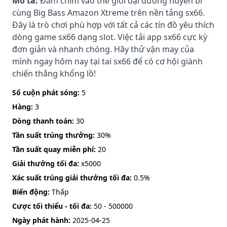
Mô tả:
Đắm chìm vào thế giới đại dương huyền bí
cùng Big Bass Amazon Xtreme trên nền tảng sx66.
Đây là trò chơi phù hợp với tất cả các tín đồ yêu thích
dòng game sx66 dạng slot. Việc tải app sx66 cực kỳ
đơn giản và nhanh chóng. Hãy thử vận may của
mình ngay hôm nay tại tai sx66 để có cơ hội giành
chiến thắng khổng lồ!
Số cuộn phát sóng:
5
Hàng:
3
Dòng thanh toán:
30
Tần suất trúng thưởng:
30%
Tần suất quay miễn phí:
20
Giải thưởng tối đa:
x5000
Xác suất trúng giải thưởng tối đa:
0.5%
Biến động:
Thấp
Cược tối thiểu - tối đa:
50 - 500000
Ngày phát hành:
2025-04-25