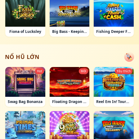
Fiona of Lucksley
Big Bass - Keeping it Reel
Fishing Deeper Floats of Cash
NỔ HŨ LỚN
Hot
Mới
Yêu thích
Swag Bag Bonanza
Floating Dragon – Year of the Snake
Reel Em In! Tournament Fishing