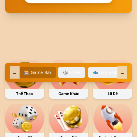
←
→
🎰 Game Bài
🎲 Lô Đề
🐟 Game Bắn Cá
Thể Thao
Game Khác
Lô Đề