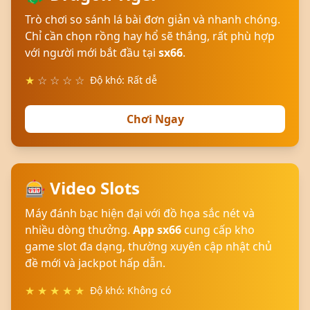
Trò chơi so sánh lá bài đơn giản và nhanh chóng.
Chỉ cần chọn rồng hay hổ sẽ thắng, rất phù hợp
với người mới bắt đầu tại
sx66
.
★
☆
☆
☆
☆
Độ khó: Rất dễ
Chơi Ngay
🎰 Video Slots
Máy đánh bạc hiện đại với đồ họa sắc nét và
nhiều dòng thưởng.
App sx66
cung cấp kho
game slot đa dạng, thường xuyên cập nhật chủ
đề mới và jackpot hấp dẫn.
★
★
★
★
★
Độ khó: Không có