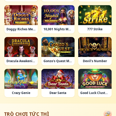
Doggy Riches Megaways™
10,001 Nights Megaways™
777 Strike
Dracula Awakening
Gonzo's Quest Megaways™
Devil's Number
Crazy Genie
Dear Santa
Good Luck Clusterbuster™
TRÒ CHƠI TỨC THÌ