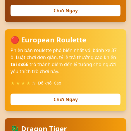
Chơi Ngay
🔴 European Roulette
Phiên bản roulette phổ biến nhất với bánh xe 37
ô. Luật chơi đơn giản, tỷ lệ trả thưởng cao khiến
tai sx66
trở thành điểm đến lý tưởng cho người
yêu thích trò chơi này.
★
★
★
★
☆
Độ khó: Cao
Chơi Ngay
🐉 Dragon Tiger