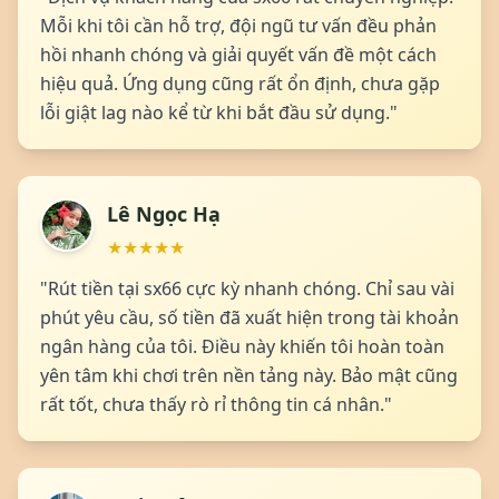
Mỗi khi tôi cần hỗ trợ, đội ngũ tư vấn đều phản
hồi nhanh chóng và giải quyết vấn đề một cách
hiệu quả. Ứng dụng cũng rất ổn định, chưa gặp
lỗi giật lag nào kể từ khi bắt đầu sử dụng."
Lê Ngọc Hạ
★
★
★
★
★
"Rút tiền tại sx66 cực kỳ nhanh chóng. Chỉ sau vài
phút yêu cầu, số tiền đã xuất hiện trong tài khoản
ngân hàng của tôi. Điều này khiến tôi hoàn toàn
yên tâm khi chơi trên nền tảng này. Bảo mật cũng
rất tốt, chưa thấy rò rỉ thông tin cá nhân."