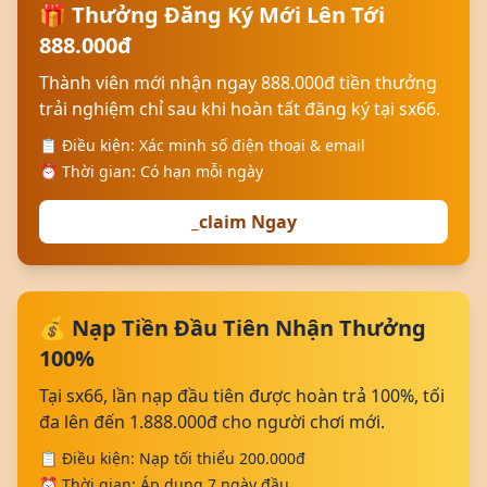
🎁 Thưởng Đăng Ký Mới Lên Tới
888.000đ
Thành viên mới nhận ngay 888.000đ tiền thưởng
trải nghiệm chỉ sau khi hoàn tất đăng ký tại sx66.
📋 Điều kiện: Xác minh số điện thoại & email
⏰ Thời gian: Có hạn mỗi ngày
_claim Ngay
💰 Nạp Tiền Đầu Tiên Nhận Thưởng
100%
Tại sx66, lần nạp đầu tiên được hoàn trả 100%, tối
đa lên đến 1.888.000đ cho người chơi mới.
📋 Điều kiện: Nạp tối thiểu 200.000đ
⏰ Thời gian: Áp dụng 7 ngày đầu